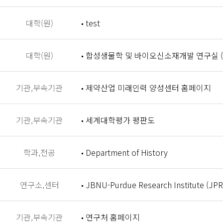
대학(원)
test
대학(원)
합성생물학 및 바이오신소재개발 연구실 (Synthet
기관,부속기관
제약산업 미래인력 양성센터 홈페이지
기관,부속기관
세계대학평가 평판도
학과,전공
Department of History
연구소,센터
JBNU-Purdue Research Institute (JPR
기관,부속기관
연구처 홈페이지