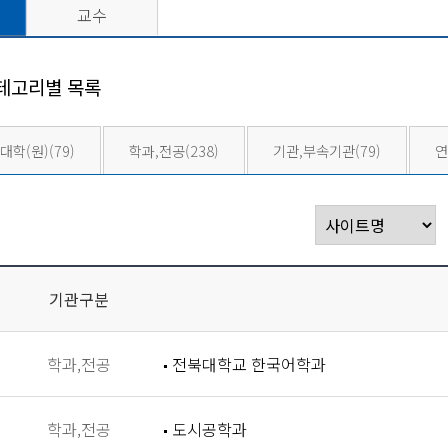
교수
테고리별 목록
대학(원)
(79)
학과,전공
(238)
기관,부속기관
(79)
연
기관구분
학과,전공
전북대학교 한국어학과
학과,전공
도시공학과